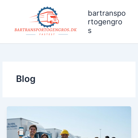
Gå
til
bartranspo
indholdet
rtogengro
s
Blog