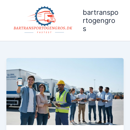
Gå
til
bartranspo
indholdet
rtogengro
s