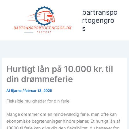
Gå
til
bartranspo
indholdet
rtogengro
s
Hurtigt lån på 10.000 kr. til
din drømmeferie
Af
Bjarne
/
februar 13, 2025
Fleksible muligheder for din ferie
Mange drømmer om en mindeværdig ferie, men ofte kan
økonomiske begrænsninger hindre planer. Et hurtigt lån af
10000 til ferie kan give dig den fleksibilitet, du behøver for