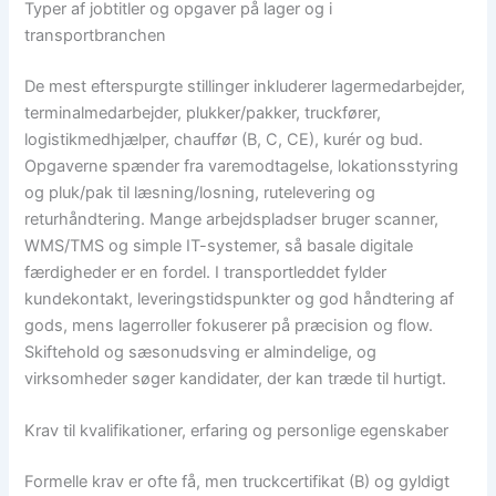
Typer af jobtitler og opgaver på lager og i
transportbranchen
De mest efterspurgte stillinger inkluderer lagermedarbejder,
terminalmedarbejder, plukker/pakker, truckfører,
logistikmedhjælper, chauffør (B, C, CE), kurér og bud.
Opgaverne spænder fra varemodtagelse, lokationsstyring
og pluk/pak til læsning/losning, rutelevering og
returhåndtering. Mange arbejdspladser bruger scanner,
WMS/TMS og simple IT-systemer, så basale digitale
færdigheder er en fordel. I transportleddet fylder
kundekontakt, leveringstidspunkter og god håndtering af
gods, mens lagerroller fokuserer på præcision og flow.
Skiftehold og sæsonudsving er almindelige, og
virksomheder søger kandidater, der kan træde til hurtigt.
Krav til kvalifikationer, erfaring og personlige egenskaber
Formelle krav er ofte få, men truckcertifikat (B) og gyldigt